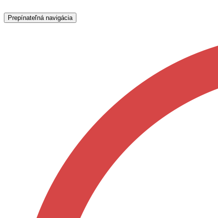
Prepínateľná navigácia