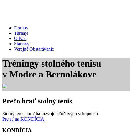
Prejsť
Domov
na
Turnaje
obsah
O Nás
Stanovy
Verejné Obstarávanie
Tréningy stolného tenisu
v Modre a Bernolákove
Prečo hrať stolný tenis
Stolný tenis pomáha rozvoju kľúčových schopností
Prejsť na KONDÍCIA
KONDÍCIA