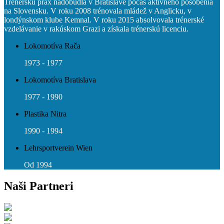
Trénerskú prax nadobudla v Bratislave počas aktívneho pôsobenia
na Slovensku. V roku 2008 trénovala mládež v Anglicku, v
londýnskom klube Kemnal. V roku 2015 absolvovala trénerské
vzdelávanie v rakúskom Grazi a získala trénerskú licenciu.
Lokomotíva Rača
1973 - 1977
Lokomotíva Bratislava
1977 - 1990
Plastika Nitra
1990 - 1994
Lehrsportverein Wien
Od 1994
Naši Partneri