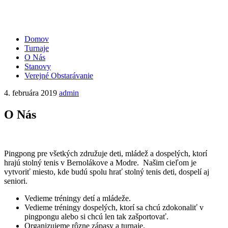
Prejsť
Domov
na
Turnaje
obsah
O Nás
Stanovy
Verejné Obstarávanie
4. februára 2019
admin
O Nás
Pingpong pre všetkých združuje deti, mládež a dospelých, ktorí
hrajú stolný tenis v Bernolákove a Modre. Našim cieľom je
vytvoriť miesto, kde budú spolu hrať stolný tenis deti, dospelí aj
seniori.
Vedieme tréningy detí a mládeže.
Vedieme tréningy dospelých, ktorí sa chcú zdokonaliť v
pingpongu alebo si chcú len tak zašportovať.
Organizujeme rôzne zápasy a turnaje.